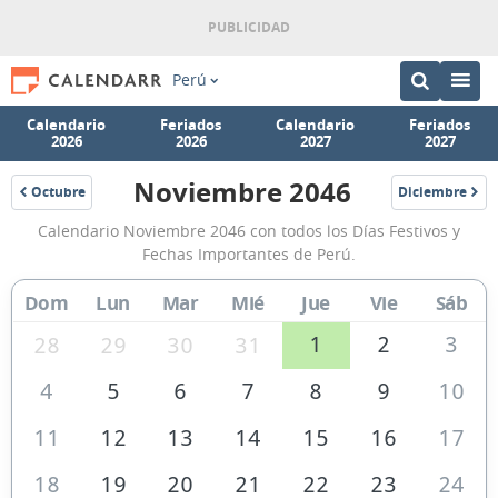
Perú
Calendario
Feriados
Calendario
Feriados
2026
2026
2027
2027
Noviembre 2046
Octubre
Diciembre
2046
2046
Calendario
Calendario Noviembre 2046 con todos los Días Festivos y
Noviembre
Fechas Importantes de Perú.
2046
Dom
Lun
Mar
Mié
Jue
Vie
Sáb
de
Perú
1
2
3
28
29
30
31
4
5
6
7
8
9
10
11
12
13
14
15
16
17
18
19
20
21
22
23
24