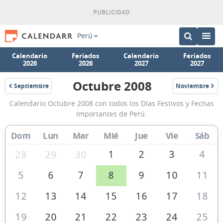
Perú
Calendario
Feriados
Calendario
Feriados
2026
2026
2027
2027
Octubre 2008
Septiembre
Noviembre
2008
2008
Calendario
Calendario Octubre 2008 con todos los Días Festivos y Fechas
Octubre
Importantes de Perú.
2008
Dom
Lun
Mar
Mié
Jue
Vie
Sáb
de
Perú
1
2
3
4
28
29
30
5
6
7
8
9
10
11
12
13
14
15
16
17
18
19
20
21
22
23
24
25