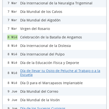
Día Internacional de la Neuralgia Trigeminal
7 Mar
Día Mundial de los Calvos
7 Mar
Día Mundial del Algodón
7 Mar
Virgen del Rosario
7 Mar
Celebración de la Batalla de Angamos
8 Mié
Día Internacional de la Dislexia
8 Mié
Día Internacional del Pulpo
8 Mié
Día de la Educación Física y Deporte
8 Mié
Día de llevar tu Osito de Peluche al Trabajo o a la
8 Mié
Escuela
Día D para el Marcapasos Implantable
8 Mié
Día Mundial del Correo
9 Jue
Día Mundial de la Visión
9 Jue
Día de los Sucesos Curiosos
9 Jue