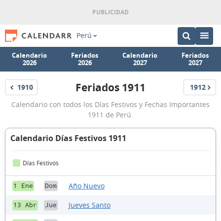
Perú
Calendario
Feriados
Calendario
Feriados
2026
2026
2027
2027
Feriados 1911
1910
1912
Feriados
Feriados
Feriados
Calendario con todos los Días Festivos y Fechas Importantes
1911
1911 de Perú.
Calendario Días Festivos 1911
Días Festivos
Año Nuevo
1 Ene
Dom
Jueves Santo
13 Abr
Jue