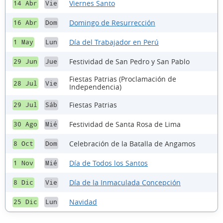
Viernes Santo
14 Abr
Vie
Domingo de Resurrección
16 Abr
Dom
Día del Trabajador en Perú
1 May
Lun
Festividad de San Pedro y San Pablo
29 Jun
Jue
Fiestas Patrias (Proclamación de
28 Jul
Vie
Independencia)
Fiestas Patrias
29 Jul
Sáb
Festividad de Santa Rosa de Lima
30 Ago
Mié
Celebración de la Batalla de Angamos
8 Oct
Dom
Día de Todos los Santos
1 Nov
Mié
Día de la Inmaculada Concepción
8 Dic
Vie
Navidad
25 Dic
Lun