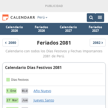
Perú
Calendario
Feriados
Calendario
Feriados
2026
2026
2027
2027
Feriados 2081
2080
2082
Feriados
Feriados
Feriados
Calendario con todos los Días Festivos y Fechas Importantes
2081
2081 de Perú.
Calendario Días Festivos 2081
Días Festivos
Año Nuevo
1 Ene
Mié
Jueves Santo
27 Mar
Jue