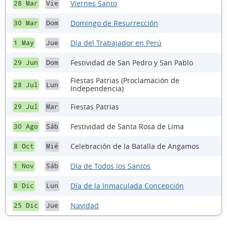
Viernes Santo
28 Mar
Vie
Domingo de Resurrección
30 Mar
Dom
Día del Trabajador en Perú
1 May
Jue
Festividad de San Pedro y San Pablo
29 Jun
Dom
Fiestas Patrias (Proclamación de
28 Jul
Lun
Independencia)
Fiestas Patrias
29 Jul
Mar
Festividad de Santa Rosa de Lima
30 Ago
Sáb
Celebración de la Batalla de Angamos
8 Oct
Mié
Día de Todos los Santos
1 Nov
Sáb
Día de la Inmaculada Concepción
8 Dic
Lun
Navidad
25 Dic
Jue