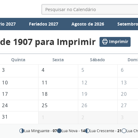
io 2027
Feriados 2027
Agosto de 2026
Setembro
 de 1907 para Imprimir
Imprimir
Quinta
Sexta
Sábado
Dom
3
4
5
6
10
11
12
13
17
18
19
20
24
25
26
27
31
1
2
3
Lua Minguante -
07
Lua Nova -
14
Lua Crescente -
21
Lua Ch