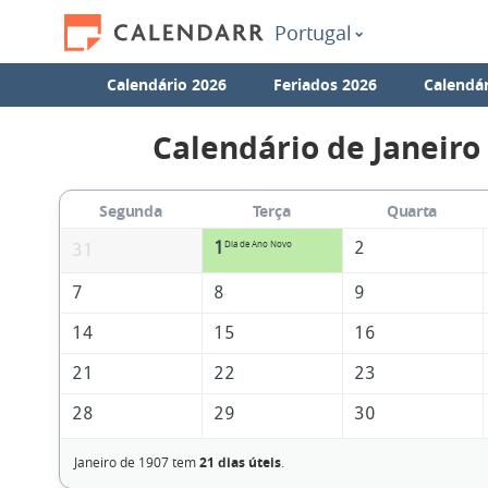
Portugal
Calendário 2026
Feriados 2026
Calendár
Calendário de Janeiro
Segunda
Terça
Quarta
1
2
Dia de Ano Novo
31
7
8
9
14
15
16
21
22
23
28
29
30
Janeiro de 1907 tem
21 dias úteis
.