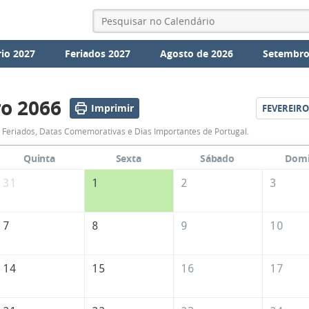
io 2027
Feriados 2027
Agosto de 2026
Setembro
ro 2066
Imprimir
FEVEREIRO
Calendário
 Feriados, Datas Comemorativas e Dias Importantes de Portugal.
de
Quinta
Sexta
Sábado
Dom
Janeiro
31
1
2
3
de
2066
7
8
9
10
14
15
16
17