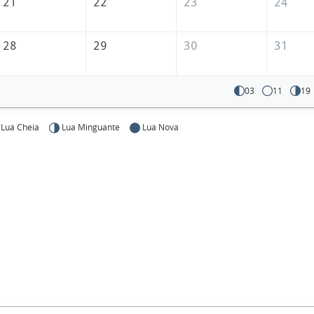
21
22
23
24
28
29
30
31
03
11
19
Lua Cheia
Lua Minguante
Lua Nova