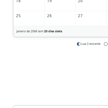
18
19
20
25
26
27
Janeiro de 2066 tem
20 dias úteis
.
Lua Crescente