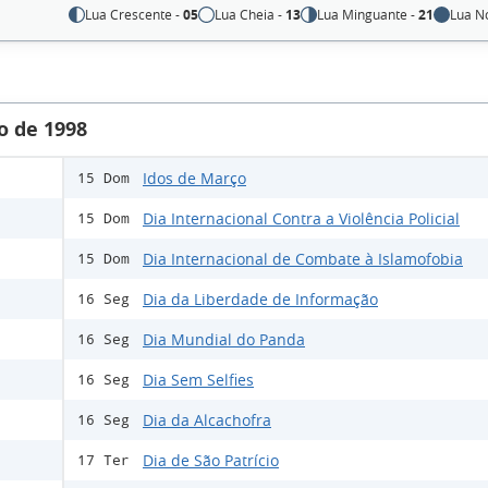
Lua Crescente -
05
Lua Cheia -
13
Lua Minguante -
21
Lua N
o de 1998
Idos de Março
15 Dom
Dia Internacional Contra a Violência Policial
15 Dom
Dia Internacional de Combate à Islamofobia
15 Dom
Dia da Liberdade de Informação
16 Seg
Dia Mundial do Panda
16 Seg
Dia Sem Selfies
16 Seg
Dia da Alcachofra
16 Seg
Dia de São Patrício
17 Ter