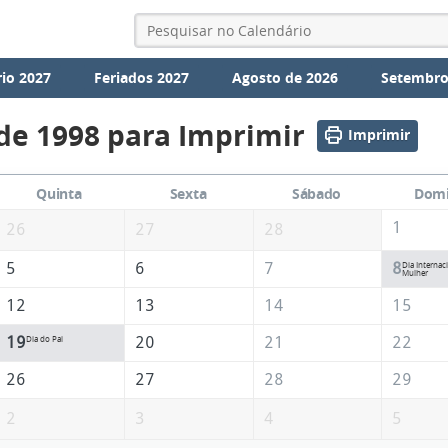
io 2027
Feriados 2027
Agosto de 2026
Setembro
de 1998 para Imprimir
Imprimir
Quinta
Sexta
Sábado
Dom
1
26
27
28
5
6
7
8
Dia Internac
Mulher
12
13
14
15
19
20
21
22
Dia do Pai
26
27
28
29
2
3
4
5