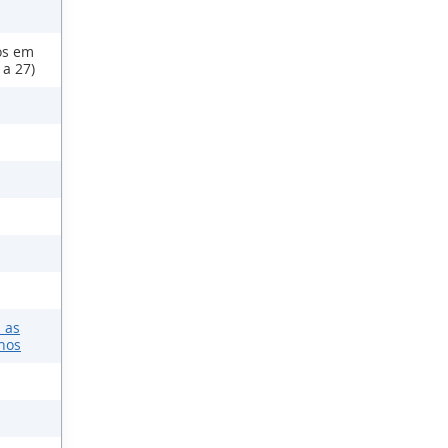
os em
 a 27)
 as
nos