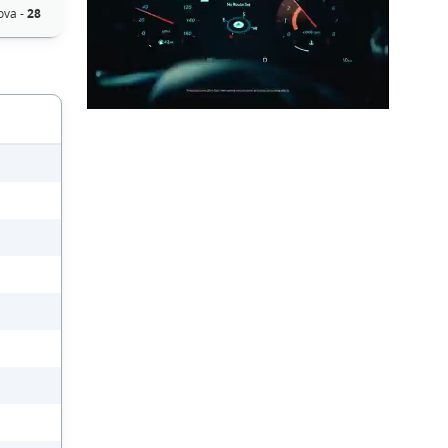
ova -
28