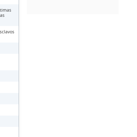
ctimas
las
sclavos