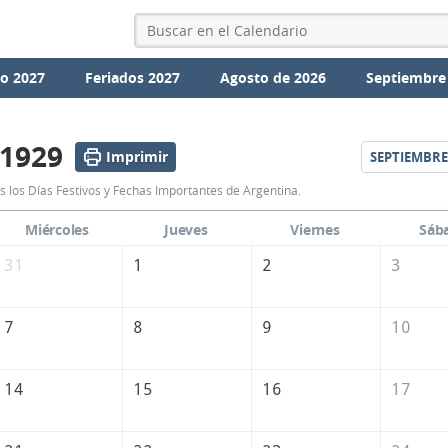
io 2027
Feriados 2027
Agosto de 2026
Septiembre
 1929
Imprimir
SEPTIEMBRE
Calendario
 los Días Festivos y Fechas Importantes de Argentina.
Agosto
Miércoles
Jueves
Viernes
Sáb
1929
31
1
2
3
de
Argentina
7
8
9
10
14
15
16
17