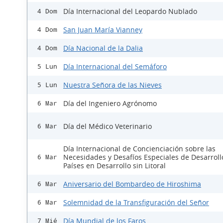
Día Internacional del Leopardo Nublado
4 Dom
San Juan María Vianney
4 Dom
Día Nacional de la Dalia
4 Dom
Día Internacional del Semáforo
5 Lun
Nuestra Señora de las Nieves
5 Lun
Día del Ingeniero Agrónomo
6 Mar
Día del Médico Veterinario
6 Mar
Día Internacional de Concienciación sobre las
Necesidades y Desafíos Especiales de Desarroll
6 Mar
Países en Desarrollo sin Litoral
Aniversario del Bombardeo de Hiroshima
6 Mar
Solemnidad de la Transfiguración del Señor
6 Mar
Día Mundial de los Faros
7 Mié