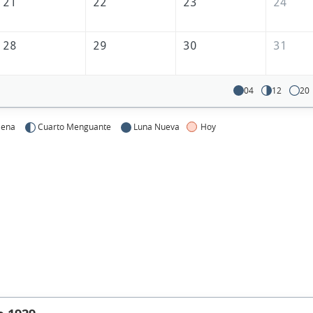
21
22
23
24
28
29
30
31
04
12
20
lena
Cuarto Menguante
Luna Nueva
Hoy