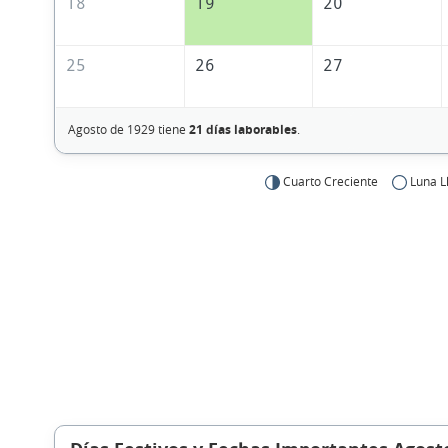
18
19
20
25
26
27
Agosto de 1929 tiene
21 días laborables
.
Cuarto Creciente
Luna L