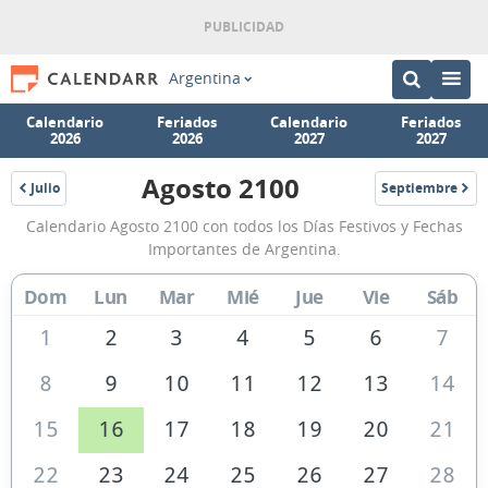
Argentina
Calendario
Feriados
Calendario
Feriados
2026
2026
2027
2027
Agosto 2100
Julio
Septiembre
2100
2100
Calendario
Calendario Agosto 2100 con todos los Días Festivos y Fechas
Agosto
Importantes de Argentina.
2100
Dom
Lun
Mar
Mié
Jue
Vie
Sáb
de
Argentina
1
2
3
4
5
6
7
8
9
10
11
12
13
14
15
16
17
18
19
20
21
22
23
24
25
26
27
28