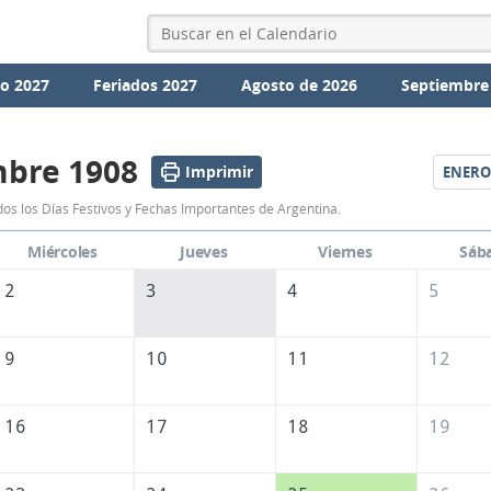
io 2027
Feriados 2027
Agosto de 2026
Septiembre
mbre 1908
Imprimir
ENERO
Calendario
os los Días Festivos y Fechas Importantes de Argentina.
Diciembre
Miércoles
Jueves
Viernes
Sáb
1908
2
3
4
5
de
Argentina
9
10
11
12
16
17
18
19