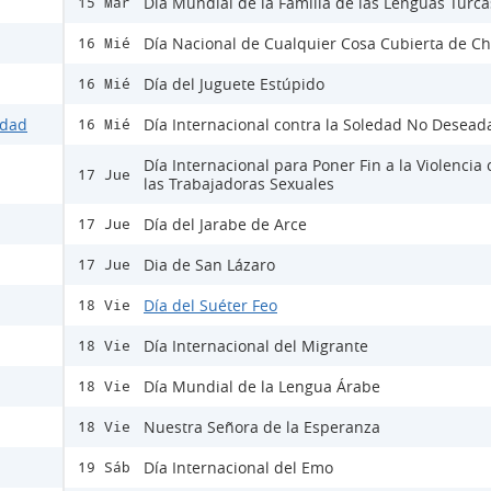
Día Mundial de la Familia de las Lenguas Turca
15 Mar
Día Nacional de Cualquier Cosa Cubierta de Ch
16 Mié
Día del Juguete Estúpido
16 Mié
idad
Día Internacional contra la Soledad No Desead
16 Mié
Día Internacional para Poner Fin a la Violencia 
17 Jue
las Trabajadoras Sexuales
Día del Jarabe de Arce
17 Jue
Dia de San Lázaro
17 Jue
Día del Suéter Feo
18 Vie
Día Internacional del Migrante
18 Vie
Día Mundial de la Lengua Árabe
18 Vie
Nuestra Señora de la Esperanza
18 Vie
Día Internacional del Emo
19 Sáb