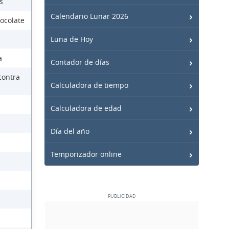
s
Calendario Lunar 2026
ocolate
Luna de Hoy
a
Contador de días
contra
Calculadora de tiempo
Calculadora de edad
Día del año
Temporizador online