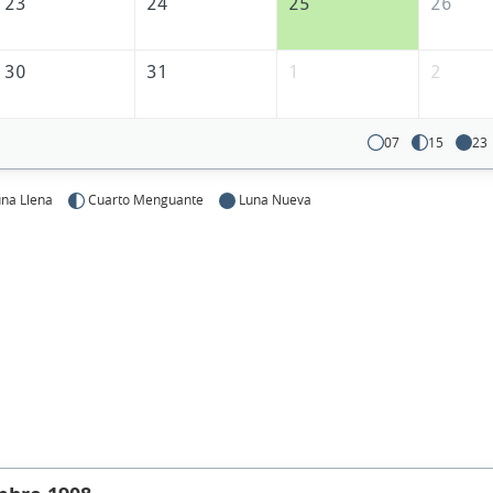
23
24
25
26
30
31
1
2
07
15
23
na Llena
Cuarto Menguante
Luna Nueva