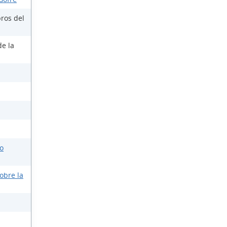
ros del
de la
o
obre la