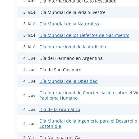
Día Internacional del Gato Rescatado
2 Mar
Día Mundial de la Vida Silvestre
3 Mié
Día Mundial de la Naturaleza
3 Mié
Día Mundial de los Defectos de Nacimiento
3 Mié
Día Internacional de la Audición
3 Mié
Día del Hermano en Argentina
4 Jue
Día de San Casimiro
4 Jue
Día Mundial de la Obesidad
4 Jue
Día Internacional de Concienciación sobre el Vi
4 Jue
Papiloma Humano
Día de la Gramática
4 Jue
Día Mundial de la Ingeniería para el Desarrollo
4 Jue
Sostenible
Día Nacional del Gas
5 Vie