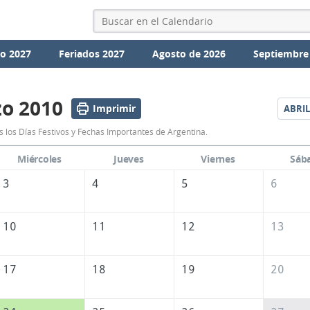
io 2027
Feriados 2027
Agosto de 2026
Septiembre
o 2010
Imprimir
ABRIL
Calendario
 los Días Festivos y Fechas Importantes de Argentina.
Marzo
Miércoles
Jueves
Viernes
Sáb
2010
3
4
5
6
de
Argentina
10
11
12
13
17
18
19
20