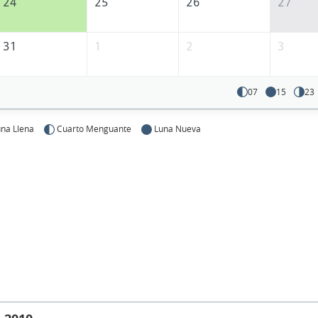
24
25
26
27
31
1
2
3
07
15
23
na Llena
Cuarto Menguante
Luna Nueva