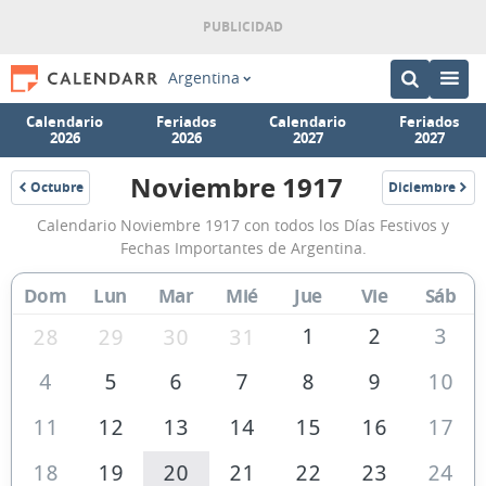
Argentina
Calendario
Feriados
Calendario
Feriados
2026
2026
2027
2027
Noviembre 1917
Octubre
Diciembre
1917
1917
Calendario
Calendario Noviembre 1917 con todos los Días Festivos y
Noviembre
Fechas Importantes de Argentina.
1917
Dom
Lun
Mar
Mié
Jue
Vie
Sáb
de
Argentina
1
2
3
28
29
30
31
4
5
6
7
8
9
10
11
12
13
14
15
16
17
18
19
20
21
22
23
24