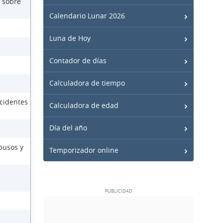
 sobre
Calendario Lunar 2026
Luna de Hoy
Contador de días
Calculadora de tiempo
cidentes
Calculadora de edad
Día del año
busos y
Temporizador online