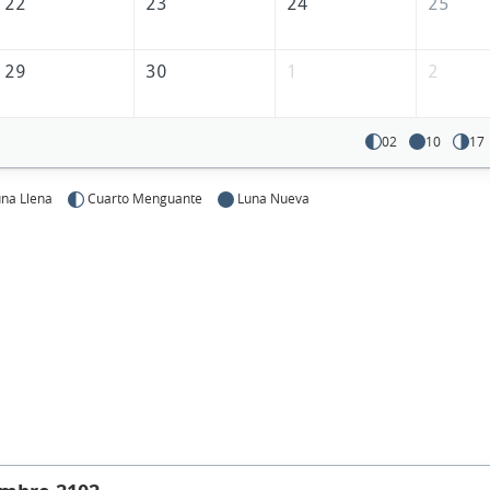
22
23
24
25
29
30
1
2
02
10
17
na Llena
Cuarto Menguante
Luna Nueva