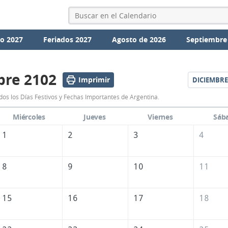
io 2027
Feriados 2027
Agosto de 2026
Septiembre
re 2102
Imprimir
DICIEMBRE
Calendario
os los Días Festivos y Fechas Importantes de Argentina.
Noviembre
Miércoles
Jueves
Viernes
Sáb
2102
1
2
3
4
de
Argentina
8
9
10
11
15
16
17
18