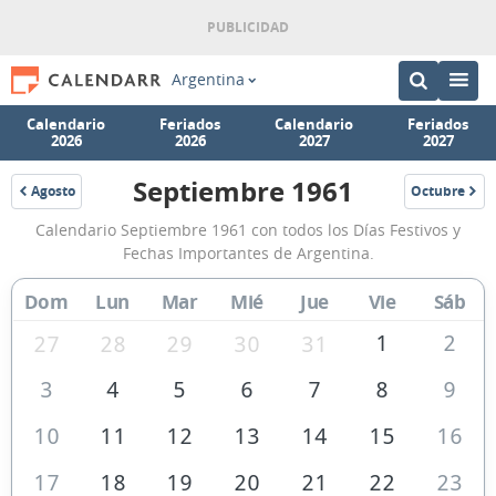
Argentina
Calendario
Feriados
Calendario
Feriados
2026
2026
2027
2027
Septiembre 1961
Agosto
Octubre
1961
1961
Calendario
Calendario Septiembre 1961 con todos los Días Festivos y
Septiembre
Fechas Importantes de Argentina.
1961
Dom
Lun
Mar
Mié
Jue
Vie
Sáb
de
Argentina
1
2
27
28
29
30
31
3
4
5
6
7
8
9
10
11
12
13
14
15
16
17
18
19
20
21
22
23