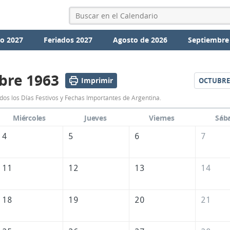
io 2027
Feriados 2027
Agosto de 2026
Septiembre
bre 1963
Imprimir
OCTUBRE
Calendario
os los Días Festivos y Fechas Importantes de Argentina.
Septiembre
Miércoles
Jueves
Viernes
Sáb
1963
4
5
6
7
de
Argentina
11
12
13
14
18
19
20
21