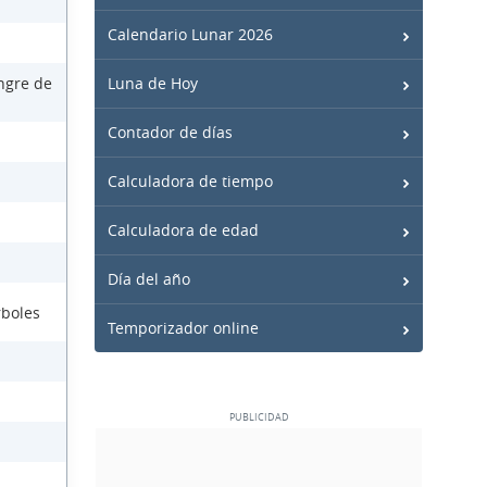
Calendario Lunar 2026
ngre de
Luna de Hoy
Contador de días
Calculadora de tiempo
Calculadora de edad
Día del año
rboles
Temporizador online