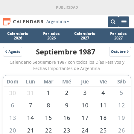
Argentina
Calendario
Feriados
Calendario
Feriados
2026
2026
2027
2027
Septiembre 1987
Agosto
Octubre
1987
1987
Calendario
Calendario Septiembre 1987 con todos los Días Festivos y
Septiembre
Fechas Importantes de Argentina.
1987
Dom
Lun
Mar
Mié
Jue
Vie
Sáb
de
Argentina
1
2
3
4
5
30
31
6
7
8
9
10
11
12
13
14
15
16
17
18
19
20
21
22
23
24
25
26