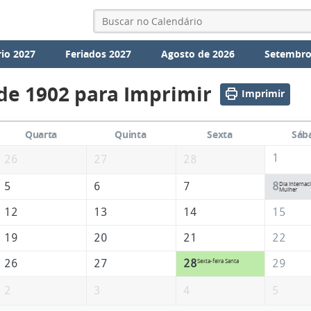
io 2027
Feriados 2027
Agosto de 2026
Setembro
de 1902 para Imprimir
Imprimir
Quarta
Quinta
Sexta
Sáb
1
26
27
28
5
6
7
8
Dia Internac
Mulher
12
13
14
15
19
20
21
22
26
27
28
29
Sexta-feira Santa
2
3
4
5