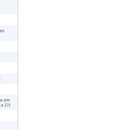
zes
l
os em
 a 27)