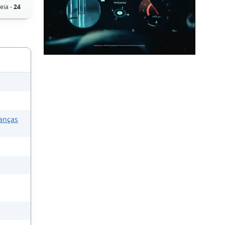
eia -
24
anças