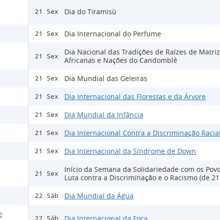
Dia do Tiramisù
21 Sex
Dia Internacional do Perfume
21 Sex
Dia Nacional das Tradições de Raízes de Matri
21 Sex
Africanas e Nações do Candomblé
Dia Mundial das Geleiras
21 Sex
Dia Internacional das Florestas e da Árvore
21 Sex
Dia Mundial da Infância
21 Sex
Dia Internacional Contra a Discriminação Racia
21 Sex
Dia Internacional da Síndrome de Down
21 Sex
Início da Semana da Solidariedade com os Pov
21 Sex
Luta contra a Discriminação e o Racismo (de 21
Dia Mundial da Água
22 Sáb
e
Dia Internacional da Foca
22 Sáb