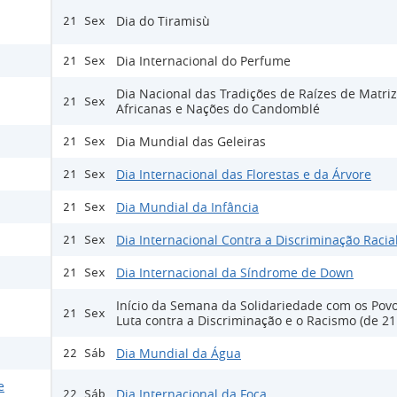
Dia do Tiramisù
21 Sex
Dia Internacional do Perfume
21 Sex
Dia Nacional das Tradições de Raízes de Matri
21 Sex
Africanas e Nações do Candomblé
Dia Mundial das Geleiras
21 Sex
Dia Internacional das Florestas e da Árvore
21 Sex
Dia Mundial da Infância
21 Sex
Dia Internacional Contra a Discriminação Racia
21 Sex
Dia Internacional da Síndrome de Down
21 Sex
Início da Semana da Solidariedade com os Pov
21 Sex
Luta contra a Discriminação e o Racismo (de 21
Dia Mundial da Água
22 Sáb
e
Dia Internacional da Foca
22 Sáb