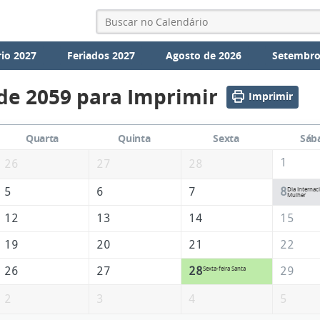
io 2027
Feriados 2027
Agosto de 2026
Setembro
de 2059 para Imprimir
Imprimir
Quarta
Quinta
Sexta
Sáb
1
26
27
28
5
6
7
8
Dia Internac
Mulher
12
13
14
15
19
20
21
22
26
27
28
29
Sexta-feira Santa
2
3
4
5