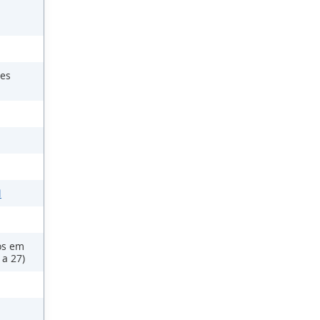
zes
l
os em
 a 27)