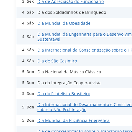
Dia de Apreciação do Funcionário
3 Sex
Dia dos Soldadinhos de Brinquedo
4 Sáb
Dia Mundial da Obesidade
4 Sáb
Dia Mundial da Engenharia para o Desenvolvim
4 Sáb
Sustentável
Dia Internacional da Conscientização sobre o H
4 Sáb
Dia de São Casimiro
4 Sáb
Dia Nacional da Música Clássica
5 Dom
Dia da Integração Cooperativista
5 Dom
Dia do Filatelista Brasileiro
5 Dom
Dia Internacional do Desarmamento e Conscien
5 Dom
sobre a Não-Proliferação
Dia Mundial da Eficiência Energética
5 Dom
Dia de Conscientização sobre o Transtorno Diss