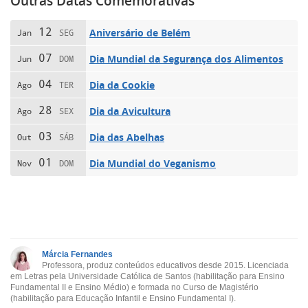
Outras Datas Comemorativas
12
Aniversário de Belém
Jan
SEG
07
Dia Mundial da Segurança dos Alimentos
Jun
DOM
04
Dia da Cookie
Ago
TER
28
Dia da Avicultura
Ago
SEX
03
Dia das Abelhas
Out
SÁB
01
Dia Mundial do Veganismo
Nov
DOM
Márcia Fernandes
Professora, produz conteúdos educativos desde 2015. Licenciada
em Letras pela Universidade Católica de Santos (habilitação para Ensino
Fundamental II e Ensino Médio) e formada no Curso de Magistério
(habilitação para Educação Infantil e Ensino Fundamental I).