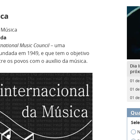
ica
a Música
 da
rnational Music Council
– uma
undada em 1949, e que tem o objetivo
re os povos com o auxílio da música.
Dia 
próx
01 de
01 de
01 de
Qua
Sele
N