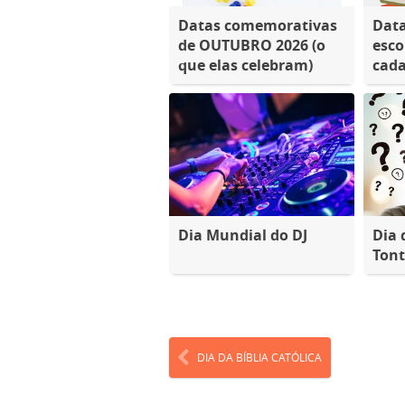
Datas comemorativas
Dat
de OUTUBRO 2026 (o
esco
que elas celebram)
cada
Dia Mundial do DJ
Dia 
Ton
DIA DA BÍBLIA CATÓLICA