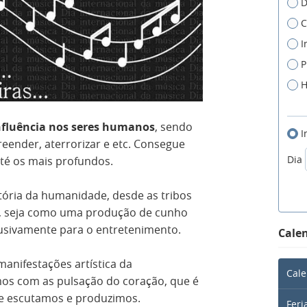
D
C
I
P
H
nfluência nos seres humanos
, sendo
I
reender, aterrorizar e etc. Consegue
Dia
té os mais profundos.
tória da humanidade, desde as tribos
s, seja como uma produção de cunho
clusivamente para o entretenimento.
Calen
manifestações artística da
Cale
os com as pulsação do coração, que é
ue escutamos e produzimos.
Feri