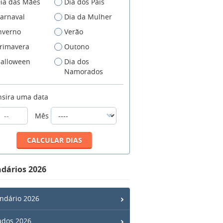
ia das Mães
Dia dos Pais
arnaval
Dia da Mulher
nverno
Verão
rimavera
Outono
alloween
Dia dos
Namorados
nsira uma data
Mês
dários 2026
ndário 2026
ados 2026