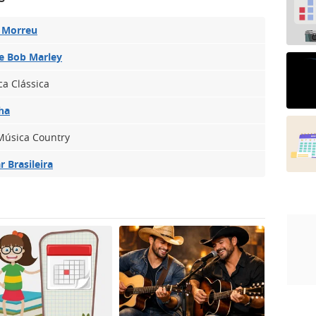
 Morreu
e Bob Marley
ca Clássica
ha
 Música Country
 Brasileira