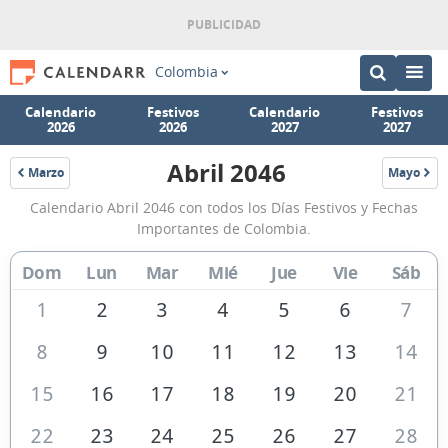
Colombia
Calendario
Festivos
Calendario
Festivos
2026
2026
2027
2027
Abril 2046
Marzo
Mayo
2046
2046
Calendario
Calendario Abril 2046 con todos los Días Festivos y Fechas
Abril
Importantes de Colombia.
2046
Dom
Lun
Mar
Mié
Jue
Vie
Sáb
de
Colombia
1
2
3
4
5
6
7
8
9
10
11
12
13
14
15
16
17
18
19
20
21
22
23
24
25
26
27
28