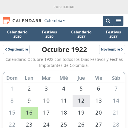
Colombia
Calendario
Festivos
Calendario
Festivos
2026
2026
2027
2027
Octubre 1922
Septiembre
Noviembre
1922
1922
Calendario
Calendario Octubre 1922 con todos los Días Festivos y Fechas
Octubre
Importantes de Colombia.
1922
Dom
Lun
Mar
Mié
Jue
Vie
Sáb
de
Colombia
1
2
3
4
5
6
7
8
9
10
11
12
13
14
15
16
17
18
19
20
21
22
23
24
25
26
27
28