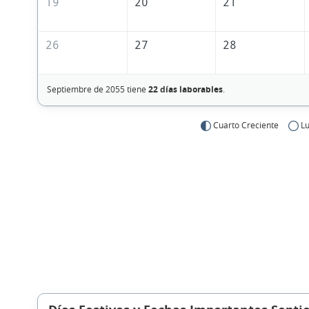
19
20
21
26
27
28
Septiembre de 2055 tiene
22 días laborables
.
Cuarto Creciente
Lu