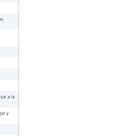
as
sal a la
gal y