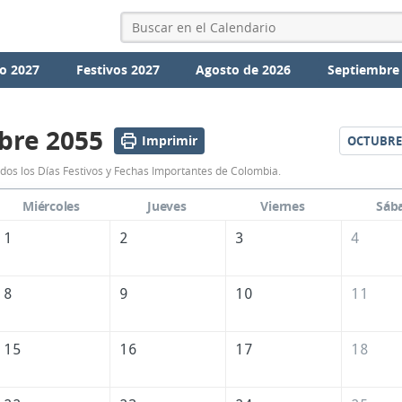
o 2027
Festivos 2027
Agosto de 2026
Septiembre
bre 2055
Imprimir
OCTUBRE
Calendario
dos los Días Festivos y Fechas Importantes de Colombia.
Septiembre
Miércoles
Jueves
Viernes
Sáb
2055
1
2
3
4
de
Colombia
8
9
10
11
15
16
17
18