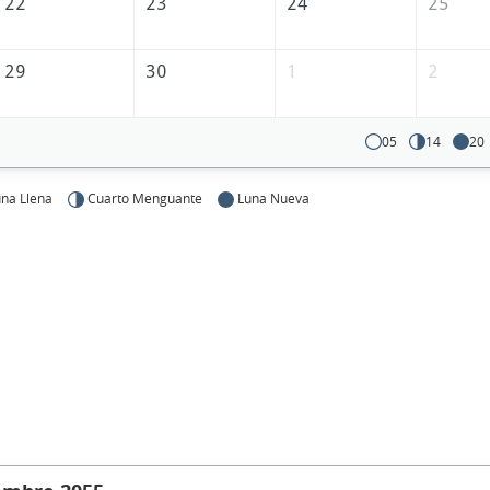
22
23
24
25
29
30
1
2
05
14
20
na Llena
Cuarto Menguante
Luna Nueva