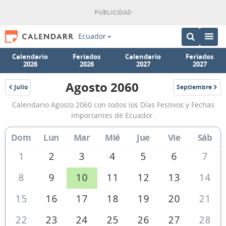
Ecuador
Calendario
Feriados
Calendario
Feriados
2026
2026
2027
2027
Agosto 2060
Julio
Septiembre
2060
2060
Calendario
Calendario Agosto 2060 con todos los Días Festivos y Fechas
Agosto
Importantes de Ecuador.
2060
Dom
Lun
Mar
Mié
Jue
Vie
Sáb
de
Ecuador
1
2
3
4
5
6
7
8
9
10
11
12
13
14
15
16
17
18
19
20
21
22
23
24
25
26
27
28