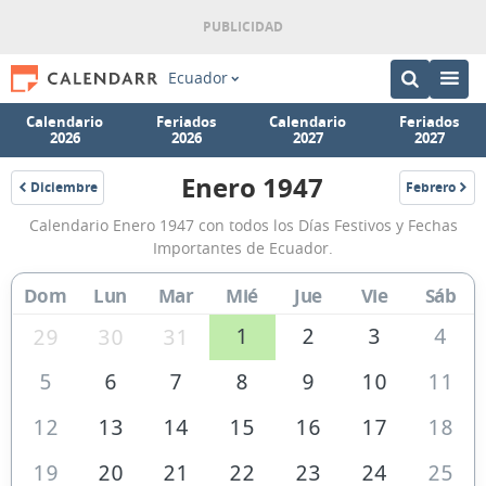
Ecuador
Calendario
Feriados
Calendario
Feriados
2026
2026
2027
2027
Enero 1947
Diciembre
Febrero
1946
1947
Calendario
Calendario Enero 1947 con todos los Días Festivos y Fechas
Enero
Importantes de Ecuador.
1947
Dom
Lun
Mar
Mié
Jue
Vie
Sáb
de
Ecuador
1
2
3
4
29
30
31
5
6
7
8
9
10
11
12
13
14
15
16
17
18
19
20
21
22
23
24
25