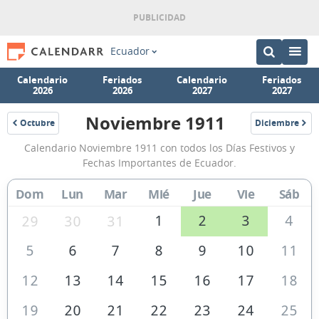
Ecuador
Calendario
Feriados
Calendario
Feriados
2026
2026
2027
2027
Noviembre 1911
Octubre
Diciembre
1911
1911
Calendario
Calendario Noviembre 1911 con todos los Días Festivos y
Noviembre
Fechas Importantes de Ecuador.
1911
Dom
Lun
Mar
Mié
Jue
Vie
Sáb
de
Ecuador
1
2
3
4
29
30
31
5
6
7
8
9
10
11
12
13
14
15
16
17
18
19
20
21
22
23
24
25