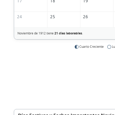
17
18
19
24
25
26
Noviembre de 1912 tiene
21 días laborables
.
Cuarto Creciente
Lu