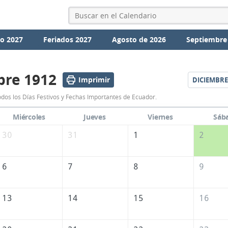
io 2027
Feriados 2027
Agosto de 2026
Septiembre
re 1912
Imprimir
DICIEMBRE
Calendario
os los Días Festivos y Fechas Importantes de Ecuador.
Noviembre
Miércoles
Jueves
Viernes
Sáb
1912
30
31
1
2
de
Ecuador
6
7
8
9
13
14
15
16