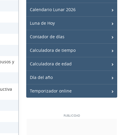
Calendario Lunar 2026
Luna de Hoy
Contador de días
Calculadora de tiempo
busos y
Calculadora de edad
Día del año
uctiva
Temporizador online