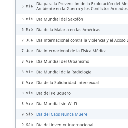
Día para la Prevención de la Explotación del Me
6 Mié
Ambiente en la Guerra y los Conflictos Armados
Día Mundial del Saxofón
6 Mié
Día de la Malaria en las Américas
6 Mié
Día Internacional contra la Violencia y el Acoso 
7 Jue
Día Internacional de la Física Médica
7 Jue
Día Mundial del Urbanismo
8 Vie
Día Mundial de la Radiología
8 Vie
Día de la Solidaridad Intersexual
8 Vie
Día del Peluquero
8 Vie
Día Mundial sin Wi-Fi
8 Vie
Día del Caos Nunca Muere
9 Sáb
Día del Inventor Internacional
9 Sáb