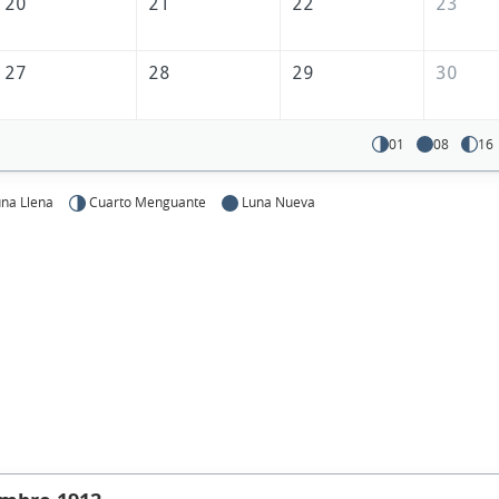
20
21
22
23
27
28
29
30
01
08
16
na Llena
Cuarto Menguante
Luna Nueva