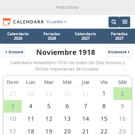
Ecuador
Calendario
Feriados
Calendario
Feriados
2026
2026
2027
2027
Noviembre 1918
Octubre
Diciembre
1918
1918
Calendario
Calendario Noviembre 1918 con todos los Días Festivos y
Noviembre
Fechas Importantes de Ecuador.
1918
Dom
Lun
Mar
Mié
Jue
Vie
Sáb
de
Ecuador
1
2
27
28
29
30
31
3
4
5
6
7
8
9
10
11
12
13
14
15
16
17
18
19
20
21
22
23