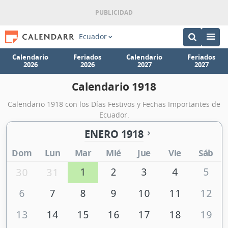
Ecuador
Calendario
Feriados
Calendario
Feriados
2026
2026
2027
2027
Calendario 1918
Calendario 1918 con los Días Festivos y Fechas Importantes de
Ecuador.
ENERO 1918
Dom
Lun
Mar
Mié
Jue
Vie
Sáb
1
2
3
4
5
30
31
6
7
8
9
10
11
12
13
14
15
16
17
18
19