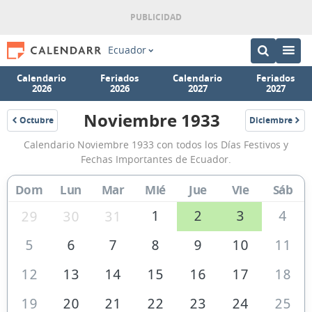
Ecuador
Calendario
Feriados
Calendario
Feriados
2026
2026
2027
2027
Noviembre 1933
Octubre
Diciembre
1933
1933
Calendario
Calendario Noviembre 1933 con todos los Días Festivos y
Noviembre
Fechas Importantes de Ecuador.
1933
Dom
Lun
Mar
Mié
Jue
Vie
Sáb
de
Ecuador
1
2
3
4
29
30
31
5
6
7
8
9
10
11
12
13
14
15
16
17
18
19
20
21
22
23
24
25