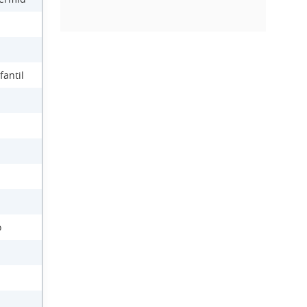
fantil
o