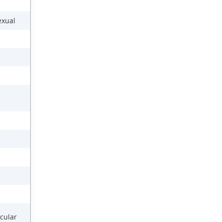
exual
cular