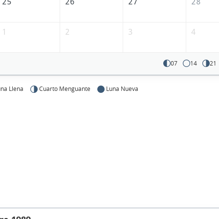
25
26
27
28
1
2
3
4
07
14
21
na Llena
Cuarto Menguante
Luna Nueva