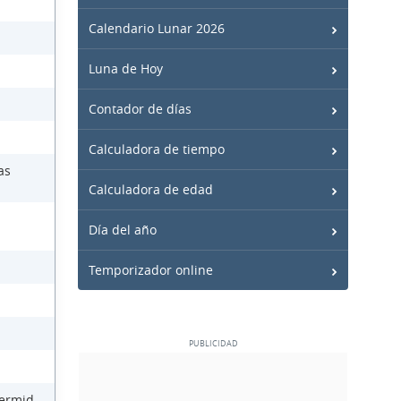
Calendario Lunar 2026
Luna de Hoy
Contador de días
Calculadora de tiempo
as
Calculadora de edad
Día del año
Temporizador online
Dermid