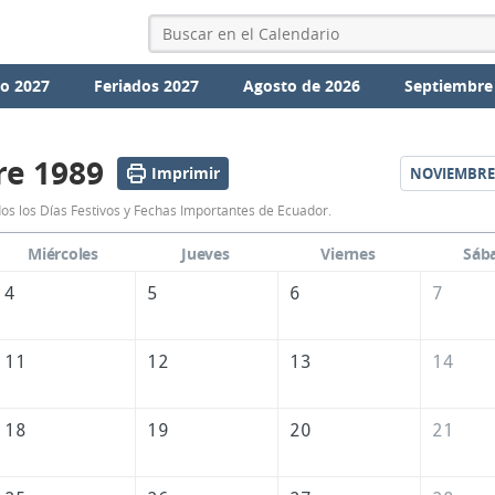
io 2027
Feriados 2027
Agosto de 2026
Septiembre
re 1989
Imprimir
NOVIEMBRE
Calendario
os los Días Festivos y Fechas Importantes de Ecuador.
Octubre
Miércoles
Jueves
Viernes
Sáb
1989
4
5
6
7
de
Ecuador
11
12
13
14
18
19
20
21