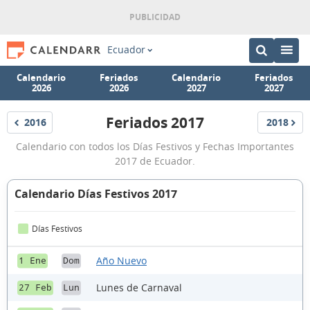
Ecuador
Calendario
Feriados
Calendario
Feriados
2026
2026
2027
2027
Feriados 2017
2016
2018
Feriados
Feriados
Feriados
Calendario con todos los Días Festivos y Fechas Importantes
Ecuador
2017 de Ecuador.
2017
Calendario Días Festivos 2017
Días Festivos
Año Nuevo
1 Ene
Dom
Lunes de Carnaval
27 Feb
Lun