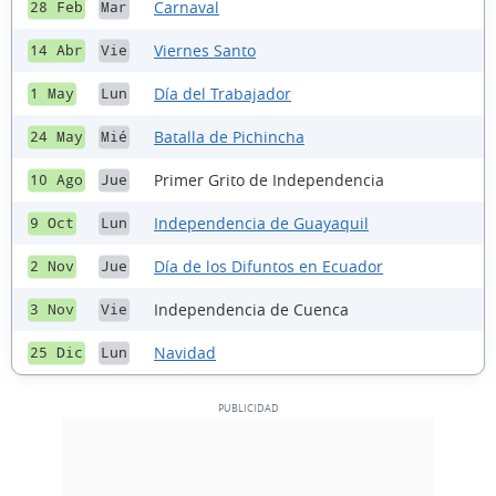
Carnaval
28 Feb
Mar
Viernes Santo
14 Abr
Vie
Día del Trabajador
1 May
Lun
Batalla de Pichincha
24 May
Mié
Primer Grito de Independencia
10 Ago
Jue
Independencia de Guayaquil
9 Oct
Lun
Día de los Difuntos en Ecuador
2 Nov
Jue
Independencia de Cuenca
3 Nov
Vie
Navidad
25 Dic
Lun