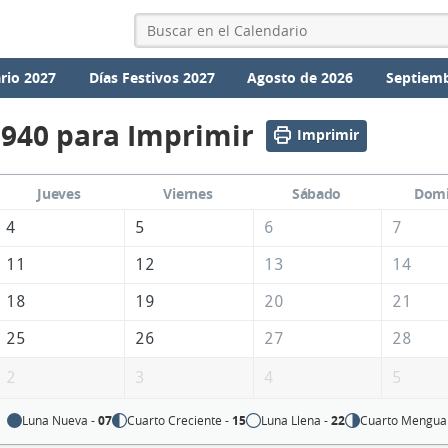
rio 2027
Días Festivos 2027
Agosto de 2026
Septiemb
1940 para Imprimir
Imprimir
Jueves
Viernes
Sábado
Dom
4
5
6
7
11
12
13
14
18
19
20
21
25
26
27
28
2
3
4
5
Luna Nueva -
07
Cuarto Creciente -
15
Luna Llena -
22
Cuarto Mengua