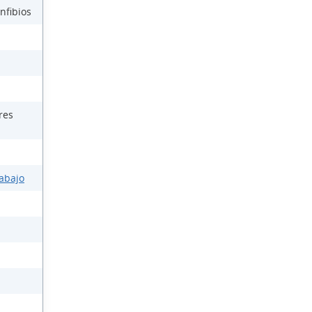
nfibios
res
rabajo