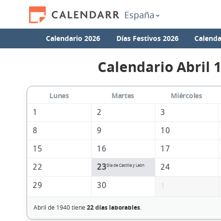
España
Calendario 2026
Días Festivos 2026
Calenda
Calendario Abril 
Lunes
Martes
Miércoles
1
2
3
8
9
10
15
16
17
22
23
24
Día de Castilla y León
29
30
1
Abril de 1940 tiene
22 días laborables
.