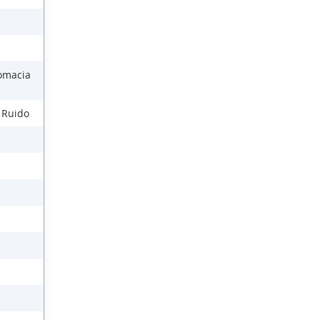
lomacia
l Ruido