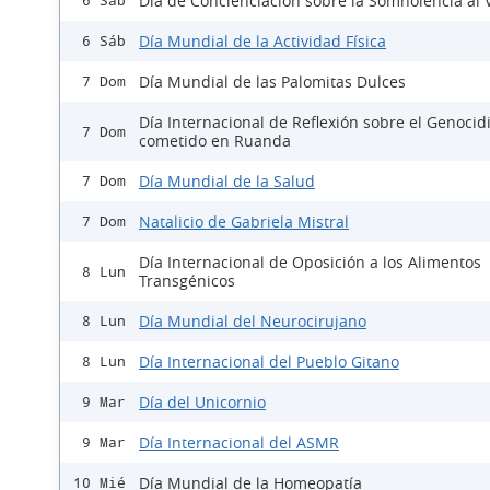
Día de Concienciación sobre la Somnolencia al 
6 Sáb
Día Mundial de la Actividad Física
6 Sáb
Día Mundial de las Palomitas Dulces
7 Dom
Día Internacional de Reflexión sobre el Genocid
7 Dom
cometido en Ruanda
Día Mundial de la Salud
7 Dom
Natalicio de Gabriela Mistral
7 Dom
Día Internacional de Oposición a los Alimentos
8 Lun
Transgénicos
Día Mundial del Neurocirujano
8 Lun
Día Internacional del Pueblo Gitano
8 Lun
Día del Unicornio
9 Mar
Día Internacional del ASMR
9 Mar
Día Mundial de la Homeopatía
10 Mié