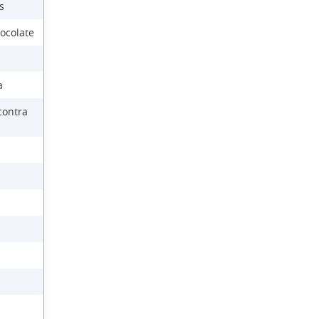
s
ocolate
a
contra