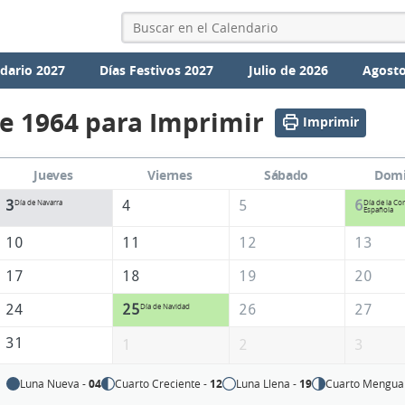
dario 2027
Días Festivos 2027
Julio de 2026
Agosto
e 1964 para Imprimir
Imprimir
Jueves
Viernes
Sábado
Dom
3
4
5
6
Día de Navarra
Día de la Co
Española
10
11
12
13
17
18
19
20
24
25
26
27
Día de Navidad
31
1
2
3
Luna Nueva -
04
Cuarto Creciente -
12
Luna Llena -
19
Cuarto Mengua