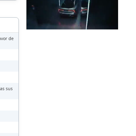
avor de
das sus