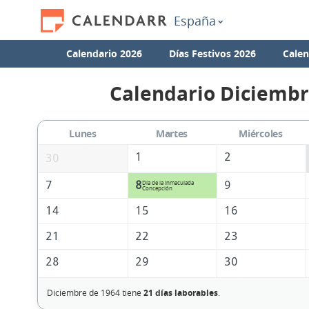
España
Calendario 2026
Días Festivos 2026
Calen
Calendario Diciembr
Lunes
Martes
Miércoles
1
2
30
7
8
9
Día de la Inmaculada
Concepción
14
15
16
21
22
23
28
29
30
Diciembre de 1964 tiene
21 días laborables
.