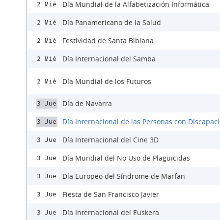
Día Mundial de la Alfabetización Informática
2 Mié
Día Panamericano de la Salud
2 Mié
Festividad de Santa Bibiana
2 Mié
Día Internacional del Samba
2 Mié
Día Mundial de los Futuros
2 Mié
Día de Navarra
3 Jue
Día Internacional de las Personas con Discapac
3 Jue
Día Internacional del Cine 3D
3 Jue
Día Mundial del No Uso de Plaguicidas
3 Jue
Día Europeo del Síndrome de Marfan
3 Jue
Fiesta de San Francisco Javier
3 Jue
Día Internacional del Euskera
3 Jue