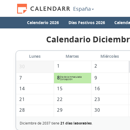
España
Calendario 2026
Días Festivos 2026
Calenda
Calendario Diciembr
Lunes
Martes
Miércoles
1
2
30
7
8
9
Día de la Inmaculada
Concepción
14
15
16
21
22
23
28
29
30
Diciembre de 2037 tiene
21 días laborables
.