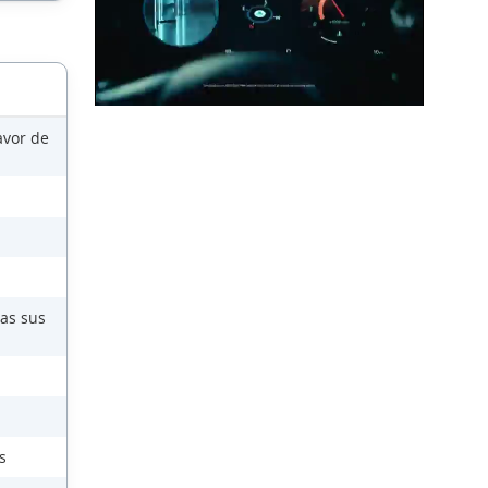
avor de
das sus
s