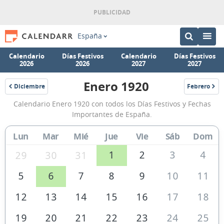
España
Calendario
Días Festivos
Calendario
Días Festivos
2026
2026
2027
2027
Enero 1920
Diciembre
Febrero
1919
1920
Calendario
Calendario Enero 1920 con todos los Días Festivos y Fechas
Enero
Importantes de España.
1920
Lun
Mar
Mié
Jue
Vie
Sáb
Dom
de
España
1
2
3
4
29
30
31
5
6
7
8
9
10
11
12
13
14
15
16
17
18
19
20
21
22
23
24
25