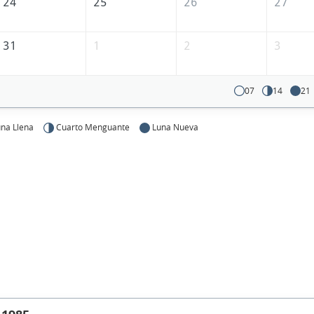
24
25
26
27
31
1
2
3
07
14
21
na Llena
Cuarto Menguante
Luna Nueva