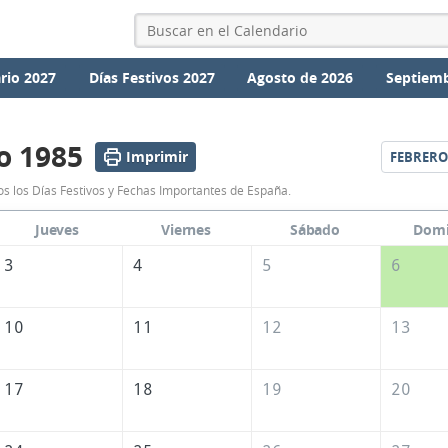
rio 2027
Días Festivos 2027
Agosto de 2026
Septiemb
o 1985
Imprimir
FEBRERO
Calendario
s los Días Festivos y Fechas Importantes de España.
Enero
Jueves
Viernes
Sábado
Dom
1985
3
4
5
6
de
España
10
11
12
13
17
18
19
20