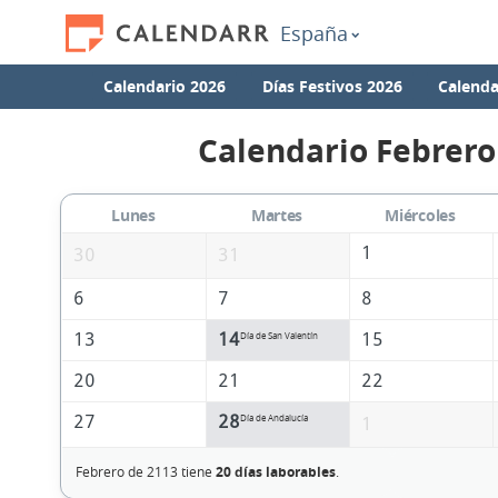
España
Calendario 2026
Días Festivos 2026
Calenda
Calendario Febrero
Lunes
Martes
Miércoles
1
30
31
6
7
8
13
14
15
Día de San Valentín
20
21
22
27
28
Día de Andalucía
1
Febrero de 2113 tiene
20 días laborables
.