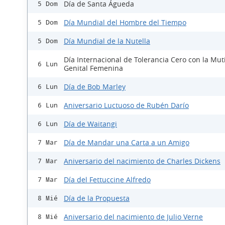
Día de Santa Águeda
5 Dom
Día Mundial del Hombre del Tiempo
5 Dom
Día Mundial de la Nutella
5 Dom
Día Internacional de Tolerancia Cero con la Mut
6 Lun
Genital Femenina
Día de Bob Marley
6 Lun
Aniversario Luctuoso de Rubén Darío
6 Lun
Día de Waitangi
6 Lun
Día de Mandar una Carta a un Amigo
7 Mar
Aniversario del nacimiento de Charles Dickens
7 Mar
Día del Fettuccine Alfredo
7 Mar
Día de la Propuesta
8 Mié
Aniversario del nacimiento de Julio Verne
8 Mié