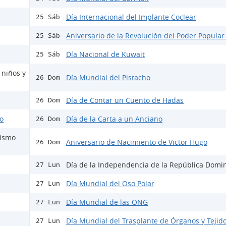
Día Internacional del Implante Coclear
25 Sáb
Aniversario de la Revolución del Poder Popular
25 Sáb
Día Nacional de Kuwait
25 Sáb
 niños y
Día Mundial del Pistacho
26 Dom
Día de Contar un Cuento de Hadas
26 Dom
do
Día de la Carta a un Anciano
26 Dom
mismo
Aniversario de Nacimiento de Victor Hugo
26 Dom
Día de la Independencia de la República Domi
27 Lun
Día Mundial del Oso Polar
27 Lun
Día Mundial de las ONG
27 Lun
Día Mundial del Trasplante de Órganos y Tejid
27 Lun