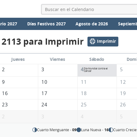
rio 2027
Días Festivos 2027
Agosto de 2026
Septiemb
 2113 para Imprimir
Imprimir
Jueves
Viernes
Sábado
Dom
2
3
4
5
Día Mundial contra el
Cáncer
9
10
11
12
16
17
18
19
23
24
25
26
2
3
4
5
Cuarto Menguante -
09
Luna Nueva -
16
Cuarto Crecie