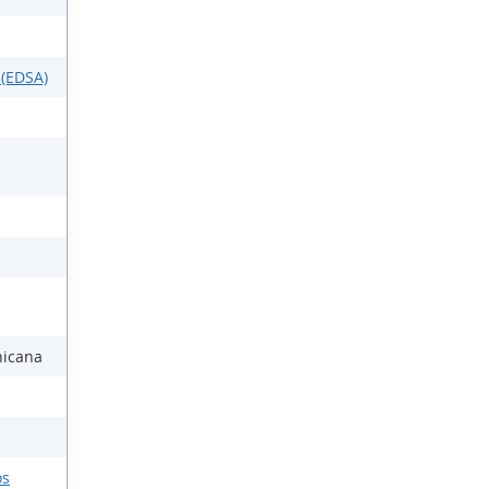
 (EDSA)
nicana
os