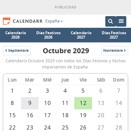
España
Calendario
Días Festivos
Calendario
Días Festivos
2026
2026
2027
2027
Octubre 2029
Septiembre
Noviembre
2029
2029
Calendario
Calendario Octubre 2029 con todos los Días Festivos y Fechas
Octubre
Importantes de España.
2029
Lun
Mar
Mié
Jue
Vie
Sáb
Dom
de
España
1
2
3
4
5
6
7
8
9
10
11
12
13
14
15
16
17
18
19
20
21
22
23
24
25
26
27
28