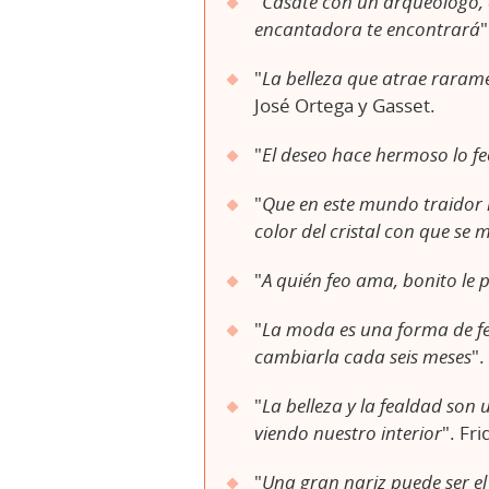
"
Cásate con un arqueólogo, 
encantadora te encontrará
"
"
La belleza que atrae raram
José Ortega y Gasset.
"
El deseo hace hermoso lo f
"
Que en este mundo traidor n
color del cristal con que se 
"
A quién feo ama, bonito le 
"
La moda es una forma de fea
cambiarla cada seis meses
"
"
La belleza y la fealdad son
viendo nuestro interior
". Fr
"
Una gran nariz puede ser e