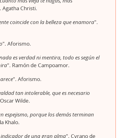
cuanto más vieja te hagas, más
. Agatha Christi.
ente coincide con la belleza que enamora
".
eo
". Aforismo.
ada es verdad ni mentira, todo es según el
mira
". Ramón de Campoamor.
parece
". Aforismo.
ldad tan intolerable, que es necesario
. Oscar Wilde.
 un espejismo, porque los demás terminan
ida Khalo.
l indicador de una gran alma
". Cyrano de