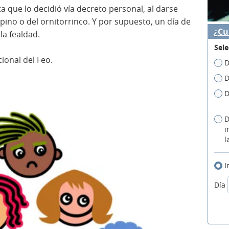
ta que lo decidió vía decreto personal, al darse
epino o del ornitorrinco. Y por supuesto, un día de
¿Cu
la fealdad.
Sele
cional del Feo.
D
D
D
D
i
l
I
Día