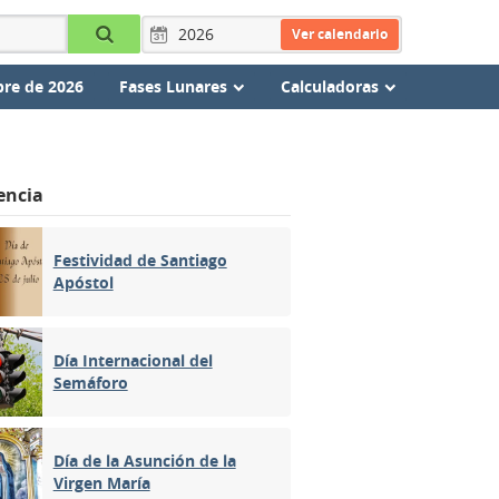
Ver calendario
re de 2026
Fases Lunares
Calculadoras
encia
Festividad de Santiago
Apóstol
Día Internacional del
Semáforo
Día de la Asunción de la
Virgen María