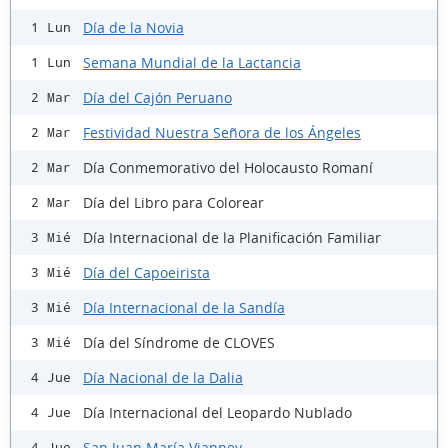
Día de la Novia
1 Lun
Semana Mundial de la Lactancia
1 Lun
Día del Cajón Peruano
2 Mar
Festividad Nuestra Señora de los Ángeles
2 Mar
Día Conmemorativo del Holocausto Romaní
2 Mar
Día del Libro para Colorear
2 Mar
Día Internacional de la Planificación Familiar
3 Mié
Día del Capoeirista
3 Mié
Día Internacional de la Sandía
3 Mié
Día del Síndrome de CLOVES
3 Mié
Día Nacional de la Dalia
4 Jue
Día Internacional del Leopardo Nublado
4 Jue
San Juan María Vianney
4 Jue