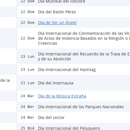
Día Mundial del Folclore
22 Dom
Día del Ratón Pérez
22 Dom
Día de Ser un Ángel
22 Dom
Día Internacional de Conmemoración de las Ví
de Actos de Violencia Basados en la Religión o 
22 Dom
Creencias
Día Internacional del Recuerdo de la Trata de E
23 Lun
y de su Abolición
Día Internacional del Hashtag
23 Lun
 de la
Día del Internauta
23 Lun
Día de la Música Extraña
24 Mar
Día Internacional de los Parques Nacionales
24 Mar
Día del Lector
24 Mar
Día Internacional del Peluquero
25 Mié