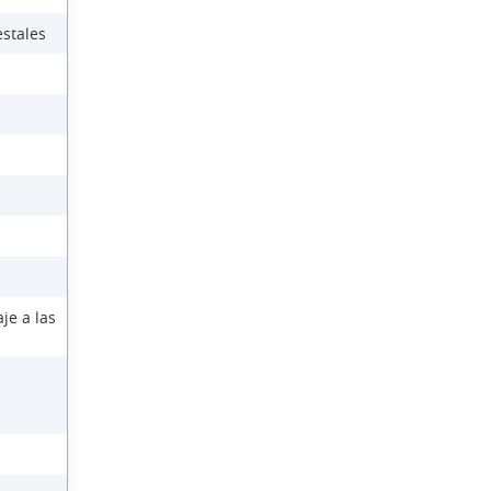
estales
je a las