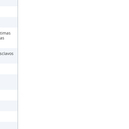
ctimas
las
sclavos