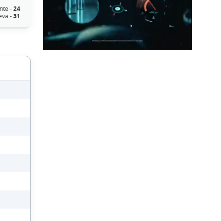
nte -
24
eva -
31