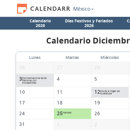
México
Calendario
Días Festivos y Feriados
C
2026
2026
Calendario Diciembr
Lunes
Martes
Miércoles
26
27
28
3
4
5
Día Internacional de las
Personas con
Discapacidad
10
11
12
Día de la Virgen de
Guadalupe
17
18
19
24
25
26
Navidad
31
1
2