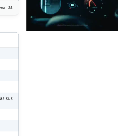
ena -
28
das sus