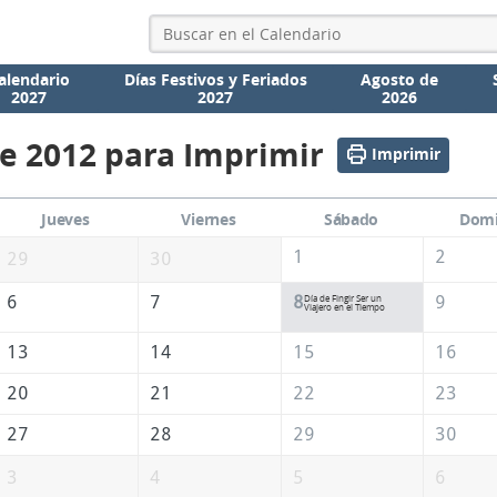
alendario
Días Festivos y Feriados
Agosto de
2027
2027
2026
e 2012 para Imprimir
Imprimir
Jueves
Viernes
Sábado
Dom
1
2
29
30
6
7
8
9
Día de Fingir Ser un
Viajero en el Tiempo
13
14
15
16
20
21
22
23
27
28
29
30
3
4
5
6