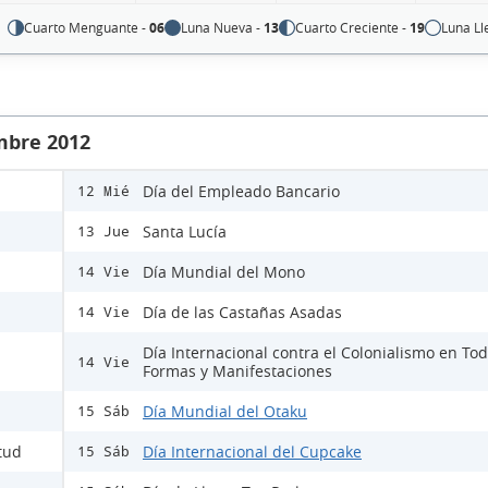
Cuarto Menguante -
06
Luna Nueva -
13
Cuarto Creciente -
19
Luna Ll
mbre 2012
Día del Empleado Bancario
12 Mié
Santa Lucía
13 Jue
Día Mundial del Mono
14 Vie
Día de las Castañas Asadas
14 Vie
Día Internacional contra el Colonialismo en To
14 Vie
Formas y Manifestaciones
Día Mundial del Otaku
15 Sáb
itud
Día Internacional del Cupcake
15 Sáb