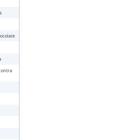
s
ocolate
a
contra