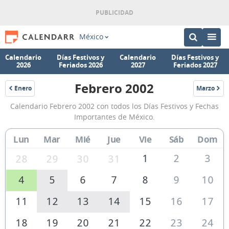
México
Calendario
Días Festivos y
Calendario
Días Festivos y
2026
Feriados 2026
2027
Feriados 2027
Febrero 2002
Enero
Marzo
2002
2002
Calendario
Calendario Febrero 2002 con todos los Días Festivos y Fechas
Febrero
Importantes de México.
2002
Lun
Mar
Mié
Jue
Vie
Sáb
Dom
de
México
1
2
3
28
29
30
31
4
5
6
7
8
9
10
11
12
13
14
15
16
17
18
19
20
21
22
23
24