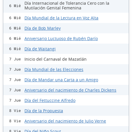
Día Internacional de Tolerancia Cero con la
6 Mié
Mutilación Genital Femenina
Día Mundial de la Lectura en Voz Alta
6 Mié
Día de Bob Marley
6 Mié
Aniversario Luctuoso de Rubén Darío
6 Mié
Día de Waitangi
6 Mié
Inicio del Carnaval de Mazatlán
7 Jue
Día Mundial de las Elecciones
7 Jue
Día de Mandar una Carta a un Amigo
7 Jue
Aniversario del nacimiento de Charles Dickens
7 Jue
Día del Fettuccine Alfredo
7 Jue
Día de la Propuesta
8 Vie
Aniversario del nacimiento de Julio Verne
8 Vie
Día del Niño Scout
8 Vie