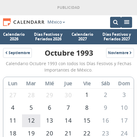
México
Calendario
Días Festivos y
Calendario
Días Festivos y
2026
Feriados 2026
2027
Feriados 2027
Octubre 1993
Septiembre
Noviembre
1993
1993
Calendario
Calendario Octubre 1993 con todos los Días Festivos y Fechas
Octubre
Importantes de México.
1993
Lun
Mar
Mié
Jue
Vie
Sáb
Dom
de
México
1
2
3
27
28
29
30
4
5
6
7
8
9
10
11
12
13
14
15
16
17
18
19
20
21
22
23
24