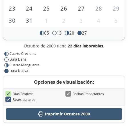
23
24
25
26
27
28
29
30
31
1
2
3
4
5
05
13
20
27
Octubre de 2000 tiene
22 días laborables
.
Cuarto Creciente
Luna Llena
Cuarto Menguante
Luna Nueva
Opciones de visualización:
Días Festivos
Fechas Importantes
Fases Lunares
Imprimir Octubre 2000