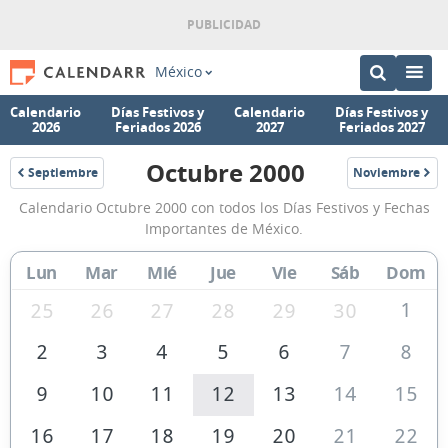
México
Calendario
Días Festivos y
Calendario
Días Festivos y
2026
Feriados 2026
2027
Feriados 2027
Octubre 2000
Septiembre
Noviembre
2000
2000
Calendario
Calendario Octubre 2000 con todos los Días Festivos y Fechas
Octubre
Importantes de México.
2000
Lun
Mar
Mié
Jue
Vie
Sáb
Dom
de
México
1
25
26
27
28
29
30
2
3
4
5
6
7
8
9
10
11
12
13
14
15
16
17
18
19
20
21
22