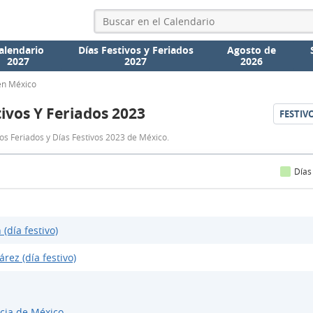
alendario
Días Festivos y Feriados
Agosto de
2027
2027
2026
en México
tivos Y Feriados 2023
FESTIV
Días
os Feriados y Días Festivos 2023 de México.
Festivos
y
Días
Feriados
2023
 (día festivo)
árez (día festivo)
cia de México