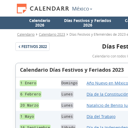
México
Calendario
Días Festivos y Feriados
C
2026
2026
Calendario
Calendario 2023
Días Festivos y Efemérides de 2023 
Días Fes
FESTIVOS
2022
Calendario con todos l
Calendario Días Festivos y Feriados 2023
Año Nuevo en México
1 Enero
Domingo
Día de la Constitución
6 Febrero
Lunes
Natalicio de Benito Ju
20 Marzo
Lunes
Día del Trabajo
1 Mayo
Lunes
Día de la Independen
16 Septiembre
Sábado