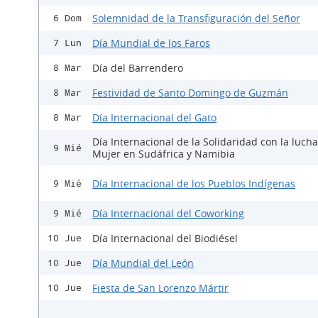
Solemnidad de la Transfiguración del Señor
6 Dom
Día Mundial de los Faros
7 Lun
Día del Barrendero
8 Mar
Festividad de Santo Domingo de Guzmán
8 Mar
Día Internacional del Gato
8 Mar
Día Internacional de la Solidaridad con la lucha
9 Mié
Mujer en Sudáfrica y Namibia
Día Internacional de los Pueblos Indígenas
9 Mié
Día Internacional del Coworking
9 Mié
Día Internacional del Biodiésel
10 Jue
Día Mundial del León
10 Jue
Fiesta de San Lorenzo Mártir
10 Jue