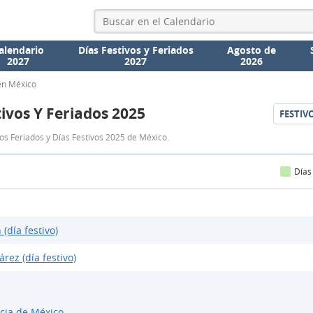
alendario
Días Festivos y Feriados
Agosto de
2027
2027
2026
en México
tivos Y Feriados 2025
FESTIV
Días
os Feriados y Días Festivos 2025 de México.
Festivos
y
Días
Feriados
2025
 (día festivo)
árez (día festivo)
cia de México