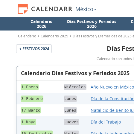
México
Calendario
Días Festivos y Feriados
C
2026
2026
Calendario
Calendario 2025
Días Festivos y Efemérides de 2025 
Días Fes
FESTIVOS
2024
Calendario con todos l
Calendario Días Festivos y Feriados 2025
Año Nuevo en México
1 Enero
Miércoles
Día de la Constitución
3 Febrero
Lunes
Natalicio de Benito Ju
17 Marzo
Lunes
Día del Trabajo
1 Mayo
Jueves
Día de la Independen
16 Septiembre
Martes