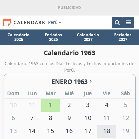
Perú
Calendario
Feriados
Calendario
Feriados
2026
2026
2027
2027
Calendario 1963
Calendario 1963 con los Días Festivos y Fechas Importantes de
Perú.
ENERO 1963
Dom
Lun
Mar
Mié
Jue
Vie
Sáb
1
2
3
4
5
30
31
6
7
8
9
10
11
12
13
14
15
16
17
18
19